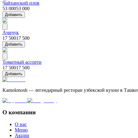
Чайханский плов
53 000
53 000
Добавить
Ачичук
17 500
17 500
Добавить
Томатный ассорти
17 500
17 500
Добавить
Kamolonosh — легендарный ресторан узбекской кухни в Ташке
О компании
О нас
Меню
Акции