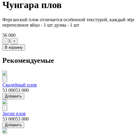
Чунгара плов
Ферганский плов отличается особенной текстурой, каждый зёр
перепелиное яйцо - 1 шт дулма - 1 шт
56 000
1
-
+
В корзину
Рекомендуемые
Свадебный плов
53 000
53 000
Добавить
Зигир плов
53 000
53 000
Добавить