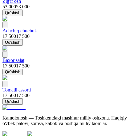
Zig'ir osh
53 000
53 000
Qo'shish
Achchiq chuchuk
17 500
17 500
Qo'shish
Baxor salat
17 500
17 500
Qo'shish
Tomatli assorti
17 500
17 500
Qo'shish
Kamolonosh — Toshkentdagi mashhur milliy oshxona. Haqiqiy
o'zbek palovi, somsa, kabob va boshqa milliy taomlar.