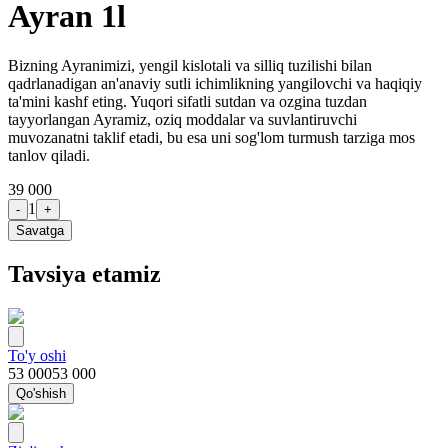
Ayran 1l
Bizning Ayranimizi, yengil kislotali va silliq tuzilishi bilan
qadrlanadigan an'anaviy sutli ichimlikning yangilovchi va haqiqiy
ta'mini kashf eting. Yuqori sifatli sutdan va ozgina tuzdan
tayyorlangan Ayramiz, oziq moddalar va suvlantiruvchi
muvozanatni taklif etadi, bu esa uni sog'lom turmush tarziga mos
tanlov qiladi.
39 000
1
-
+
Savatga
Tavsiya etamiz
To'y oshi
53 000
53 000
Qo'shish