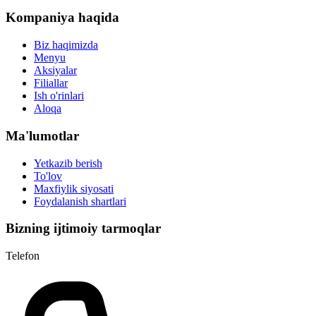
Kompaniya haqida
Biz haqimizda
Menyu
Aksiyalar
Filiallar
Ish o'rinlari
Aloqa
Ma'lumotlar
Yetkazib berish
To'lov
Maxfiylik siyosati
Foydalanish shartlari
Bizning ijtimoiy tarmoqlar
Telefon