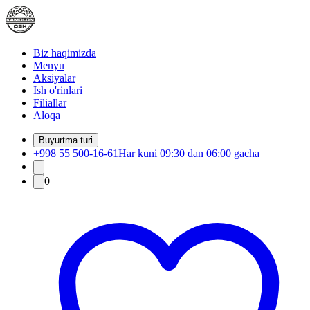
Biz haqimizda
Menyu
Aksiyalar
Ish o'rinlari
Filiallar
Aloqa
Buyurtma turi
+998 55 500-16-61
Har kuni 09:30 dan 06:00 gacha
0