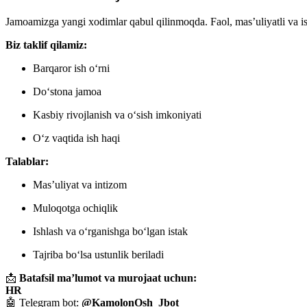
Jamoamizga yangi xodimlar qabul qilinmoqda. Faol, mas’uliyatli va i
Biz taklif qilamiz:
Barqaror ish o‘rni
Do‘stona jamoa
Kasbiy rivojlanish va o‘sish imkoniyati
O‘z vaqtida ish haqi
Talablar:
Mas’uliyat va intizom
Muloqotga ochiqlik
Ishlash va o‘rganishga bo‘lgan istak
Tajriba bo‘lsa ustunlik beriladi
📩
Batafsil ma’lumot va murojaat uchun:
HR
🤖 Telegram bot:
@KamolonOsh_Jbot