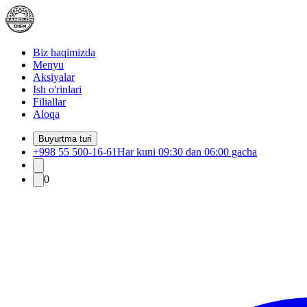
Biz haqimizda
Menyu
Aksiyalar
Ish o'rinlari
Filiallar
Aloqa
Buyurtma turi
+998 55 500-16-61
Har kuni 09:30 dan 06:00 gacha
0