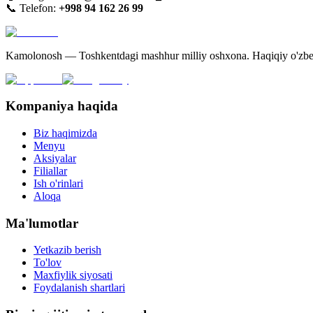
📞 Telefon:
+998 94 162 26 99
Kamolonosh — Toshkentdagi mashhur milliy oshxona. Haqiqiy o'zbek 
Kompaniya haqida
Biz haqimizda
Menyu
Aksiyalar
Filiallar
Ish o'rinlari
Aloqa
Ma'lumotlar
Yetkazib berish
To'lov
Maxfiylik siyosati
Foydalanish shartlari