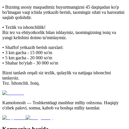
• Bizning asosiy maqsadimiz buyurtmangizni 45 daqiqadan ko'p
bo'lmagan vaqt ichida yetkazib berish, taomingiz sifati va haroratini
saqlab qolishdir.
• Tezlik va ishonchlilik!
Biz tez va ehtiyotkorlik bilan ishlaymiz, taomingizning issiq va
yangi kelishini doimo ta'minlaymiz.
• Shaffof yetkazib berish narxlari:
• 3 km gacha - 15 000 so'm
• 5 km gacha - 20 000 so'm
• Shahar bo'ylab - 30 000 so'm
Bizni tanlash orqali siz tezlik, qulaylik va natijaga ishonchni
tanlaysiz.
Tez. Ishonchli. Issiq.
Kamolonosh — Toshkentdagi mashhur milliy oshxona. Haqiqiy
o'zbek palovi, somsa, kabob va boshqa milliy taomlar.
Kompaniya haqida