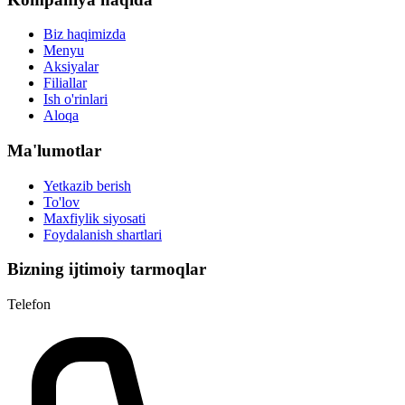
Biz haqimizda
Menyu
Aksiyalar
Filiallar
Ish o'rinlari
Aloqa
Ma'lumotlar
Yetkazib berish
To'lov
Maxfiylik siyosati
Foydalanish shartlari
Bizning ijtimoiy tarmoqlar
Telefon