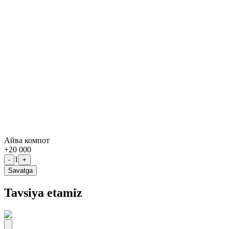
Айва компот
+
20 000
1
-
+
Savatga
Tavsiya etamiz