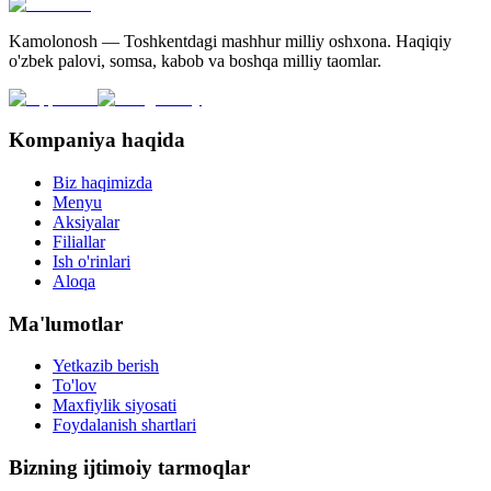
Kamolonosh — Toshkentdagi mashhur milliy oshxona. Haqiqiy
o'zbek palovi, somsa, kabob va boshqa milliy taomlar.
Kompaniya haqida
Biz haqimizda
Menyu
Aksiyalar
Filiallar
Ish o'rinlari
Aloqa
Ma'lumotlar
Yetkazib berish
To'lov
Maxfiylik siyosati
Foydalanish shartlari
Bizning ijtimoiy tarmoqlar