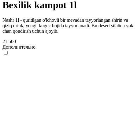
Bexilik kampot 1l
Nashr 1l - quritilgan o'lchovli bir mevadan tayyorlangan shirin va
qiziq drink, yengil kuguc bojida tayyorlanadi. Bu desert sifatida yoki
chan qondirish uchun ajoyib.
21 500
Дополнительно