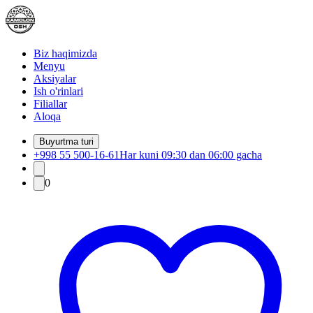
Biz haqimizda
Menyu
Aksiyalar
Ish o'rinlari
Filiallar
Aloqa
Buyurtma turi
+998 55 500-16-61
Har kuni 09:30 dan 06:00 gacha
0