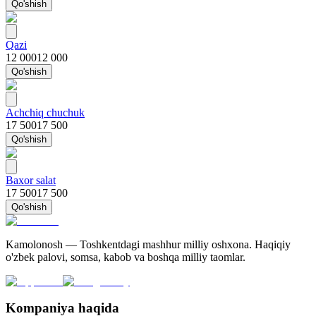
Qo'shish
Qazi
12 000
12 000
Qo'shish
Achchiq chuchuk
17 500
17 500
Qo'shish
Baxor salat
17 500
17 500
Qo'shish
Kamolonosh — Toshkentdagi mashhur milliy oshxona. Haqiqiy
o'zbek palovi, somsa, kabob va boshqa milliy taomlar.
Kompaniya haqida