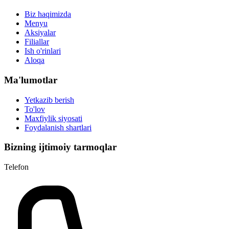
Biz haqimizda
Menyu
Aksiyalar
Filiallar
Ish o'rinlari
Aloqa
Ma'lumotlar
Yetkazib berish
To'lov
Maxfiylik siyosati
Foydalanish shartlari
Bizning ijtimoiy tarmoqlar
Telefon