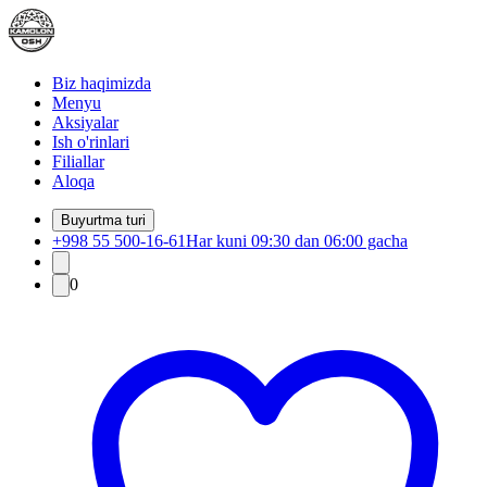
Biz haqimizda
Menyu
Aksiyalar
Ish o'rinlari
Filiallar
Aloqa
Buyurtma turi
+998 55 500-16-61
Har kuni 09:30 dan 06:00 gacha
0