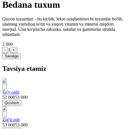
Bedana tuxum
Quyon tuxumlari - bu kichik, lekin oziqlantiruvchi tuxumlar bo'lib,
ularning yumshoq ta'mi va yuqori vitamin va mineral miqdori
mavjud. Ular ko'pincha zakuska, salatlar va garniturlar sifatida
ishlatiladi.
2 000
1
-
+
Savatga
Tavsiya etamiz
To'y oshi
53 000
53 000
Qo'shish
Zig'ir osh
53 000
53 000