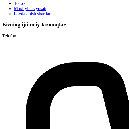
To'lov
Maxfiylik siyosati
Foydalanish shartlari
Bizning ijtimoiy tarmoqlar
Telefon