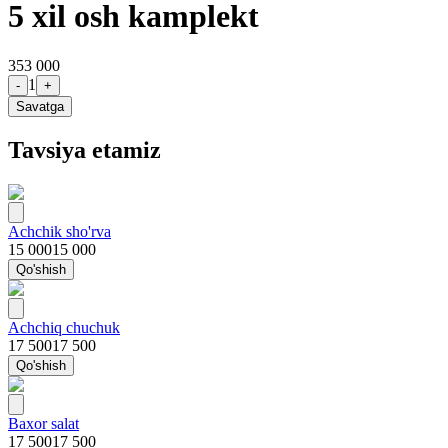
5 xil osh kamplekt
353 000
1
-
+
Savatga
Tavsiya etamiz
Achchik sho'rva
15 000
15 000
Qo'shish
Achchiq chuchuk
17 500
17 500
Qo'shish
Baxor salat
17 500
17 500