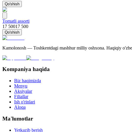
Qo'shish
Tomatli assorti
17 500
17 500
Qo'shish
Kamolonosh — Toshkentdagi mashhur milliy oshxona. Haqiqiy o'zbek 
Kompaniya haqida
Biz haqimizda
Menyu
Aksiyalar
Filiallar
Ish o'rinlari
Aloqa
Ma'lumotlar
Yetkazib berish