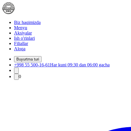
Biz haqimizda
Menyu
Aksiyalar
Ish o'rinlari
Filiallar
Aloqa
Buyurtma turi
+998 55 500-16-61
Har kuni 09:30 dan 06:00 gacha
0