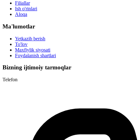
Filiallar
Ish o'rinlari
Aloqa
Ma'lumotlar
Yetkazib berish
To'lov
Maxfiylik siyosati
Foydalanish shartlari
Bizning ijtimoiy tarmoqlar
Telefon