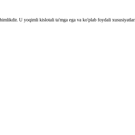
likdir. U yoqimli kislotali ta'mga ega va ko'plab foydali xususiyatlarg