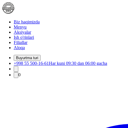
Biz haqimizda
Menyu
Aksiyalar
Ish o'rinlari
Filiallar
Aloqa
Buyurtma turi
+998 55 500-16-61
Har kuni 09:30 dan 06:00 gacha
0