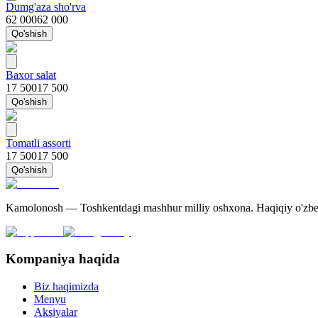
Dumg'aza sho'rva
62 000
62 000
Qo'shish
Baxor salat
17 500
17 500
Qo'shish
Tomatli assorti
17 500
17 500
Qo'shish
Kamolonosh — Toshkentdagi mashhur milliy oshxona. Haqiqiy o'zbek 
Kompaniya haqida
Biz haqimizda
Menyu
Aksiyalar