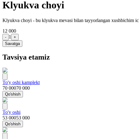
Klyukva choyi
Klyukva choyi - bu klyukva mevasi bilan tayyorlangan xushbichim ichim
12 000
1
-
+
Savatga
Tavsiya etamiz
To'y oshi kamplekt
70 000
70 000
Qo'shish
To'y oshi
53 000
53 000
Qo'shish