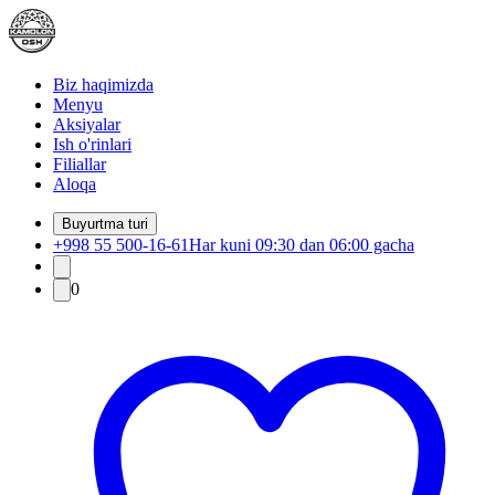
Biz haqimizda
Menyu
Aksiyalar
Ish o'rinlari
Filiallar
Aloqa
Buyurtma turi
+998 55 500-16-61
Har kuni 09:30 dan 06:00 gacha
0