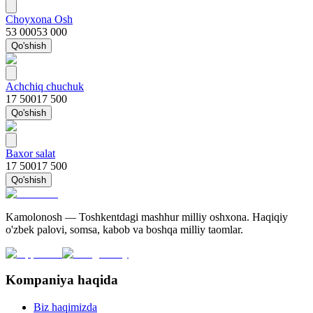
Choyxona Osh
53 000
53 000
Qo'shish
Achchiq chuchuk
17 500
17 500
Qo'shish
Baxor salat
17 500
17 500
Qo'shish
Kamolonosh — Toshkentdagi mashhur milliy oshxona. Haqiqiy
o'zbek palovi, somsa, kabob va boshqa milliy taomlar.
Kompaniya haqida
Biz haqimizda