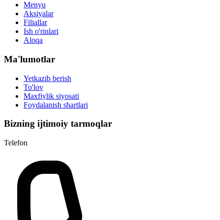
Menyu
Aksiyalar
Filiallar
Ish o'rinlari
Aloqa
Ma'lumotlar
Yetkazib berish
To'lov
Maxfiylik siyosati
Foydalanish shartlari
Bizning ijtimoiy tarmoqlar
Telefon