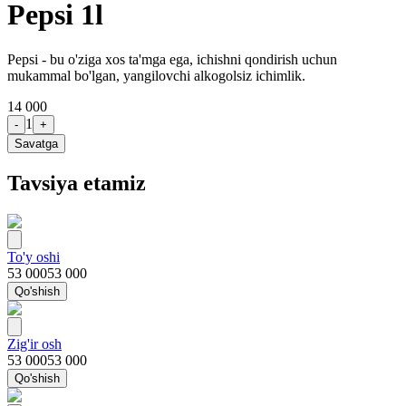
Pepsi 1l
Pepsi - bu o'ziga xos ta'mga ega, ichishni qondirish uchun
mukammal bo'lgan, yangilovchi alkogolsiz ichimlik.
14 000
1
-
+
Savatga
Tavsiya etamiz
To'y oshi
53 000
53 000
Qo'shish
Zig'ir osh
53 000
53 000
Qo'shish