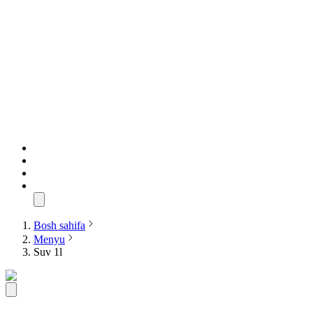
Bosh sahifa
Menyu
Suv 1l