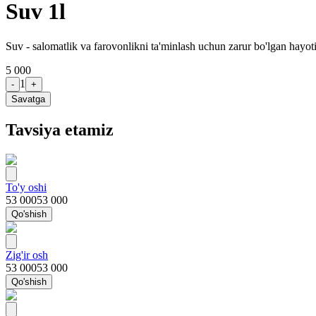
Suv 1l
Suv - salomatlik va farovonlikni ta'minlash uchun zarur bo'lgan hayoti
5 000
1
-
+
Savatga
Tavsiya etamiz
To'y oshi
53 000
53 000
Qo'shish
Zig'ir osh
53 000
53 000
Qo'shish