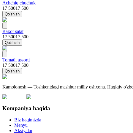
Achchiq chuchuk
17 500
17 500
Qo'shish
Baxor salat
17 500
17 500
Qo'shish
Tomatli assorti
17 500
17 500
Qo'shish
Kamolonosh — Toshkentdagi mashhur milliy oshxona. Haqiqiy o'zbek 
Kompaniya haqida
Biz haqimizda
Menyu
Aksiyalar