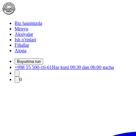
Biz haqimizda
Menyu
Aksiyalar
Ish o'rinlari
Filiallar
Aloqa
Buyurtma turi
+998 55 500-16-61
Har kuni 09:30 dan 06:00 gacha
0