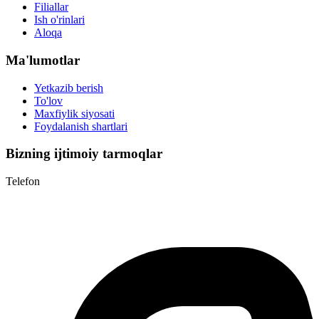
Filiallar
Ish o'rinlari
Aloqa
Ma'lumotlar
Yetkazib berish
To'lov
Maxfiylik siyosati
Foydalanish shartlari
Bizning ijtimoiy tarmoqlar
Telefon