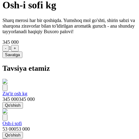
Osh-i sofi kg
Sharq merosi har bir qoshiqda. Yumshoq mol go'shti, shirin sabzi va
sharqona ziravorlar bilan to'ldirilgan aromatik guruch - ana shunday
tayyorlanadi haqiqiy Buxoro palovi!
345 000
1
-
+
Savatga
Tavsiya etamiz
Zig'ir osh kg
345 000
345 000
Qo'shish
Osh-i sofi
53 000
53 000
Qo'shish