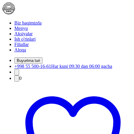
Biz haqimizda
Menyu
Aksiyalar
Ish o'rinlari
Filiallar
Aloqa
Buyurtma turi
+998 55 500-16-61
Har kuni 09:30 dan 06:00 gacha
0