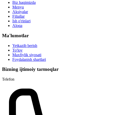
Biz haqimizda
Menyu
Aksiyalar
Filiallar
Ish o'rinlari
Aloqa
Ma'lumotlar
Yetkazib berish
To'lov
Maxfiylik siyosati
Foydalanish shartlari
Bizning ijtimoiy tarmoqlar
Telefon