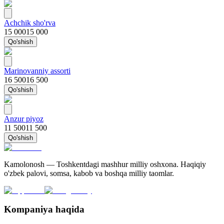
Achchik sho'rva
15 000
15 000
Qo'shish
Marinovanniy assorti
16 500
16 500
Qo'shish
Anzur piyoz
11 500
11 500
Qo'shish
Kamolonosh — Toshkentdagi mashhur milliy oshxona. Haqiqiy
o'zbek palovi, somsa, kabob va boshqa milliy taomlar.
Kompaniya haqida