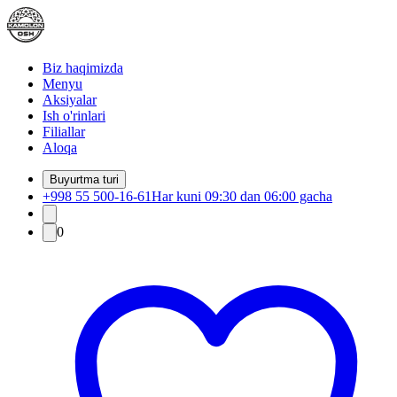
Biz haqimizda
Menyu
Aksiyalar
Ish o'rinlari
Filiallar
Aloqa
Buyurtma turi
+998 55 500-16-61
Har kuni 09:30 dan 06:00 gacha
0