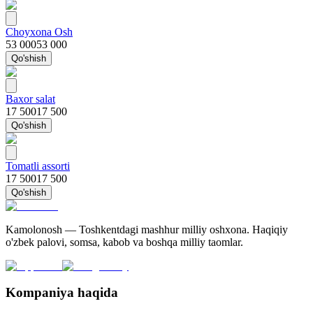
Choyxona Osh
53 000
53 000
Qo'shish
Baxor salat
17 500
17 500
Qo'shish
Tomatli assorti
17 500
17 500
Qo'shish
Kamolonosh — Toshkentdagi mashhur milliy oshxona. Haqiqiy
o'zbek palovi, somsa, kabob va boshqa milliy taomlar.
Kompaniya haqida