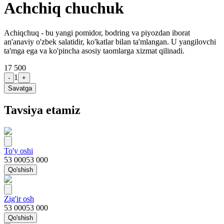
Achchiq chuchuk
Achiqchuq - bu yangi pomidor, bodring va piyozdan iborat
an'anaviy o'zbek salatidir, ko'katlar bilan ta'mlangan. U yangilovchi
ta'mga ega va ko'pincha asosiy taomlarga xizmat qilinadi.
17 500
1
-
+
Savatga
Tavsiya etamiz
To'y oshi
53 000
53 000
Qo'shish
Zig'ir osh
53 000
53 000
Qo'shish