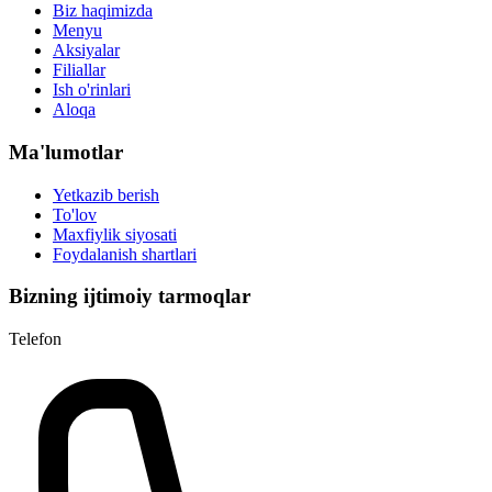
Biz haqimizda
Menyu
Aksiyalar
Filiallar
Ish o'rinlari
Aloqa
Ma'lumotlar
Yetkazib berish
To'lov
Maxfiylik siyosati
Foydalanish shartlari
Bizning ijtimoiy tarmoqlar
Telefon