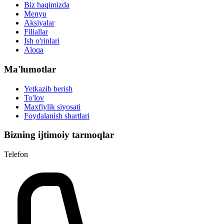
Biz haqimizda
Menyu
Aksiyalar
Filiallar
Ish o'rinlari
Aloqa
Ma'lumotlar
Yetkazib berish
To'lov
Maxfiylik siyosati
Foydalanish shartlari
Bizning ijtimoiy tarmoqlar
Telefon