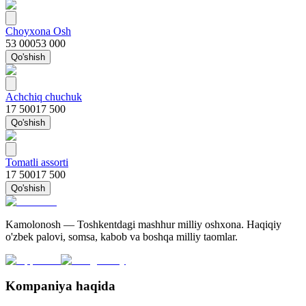
Choyxona Osh
53 000
53 000
Qo'shish
Achchiq chuchuk
17 500
17 500
Qo'shish
Tomatli assorti
17 500
17 500
Qo'shish
Kamolonosh — Toshkentdagi mashhur milliy oshxona. Haqiqiy
o'zbek palovi, somsa, kabob va boshqa milliy taomlar.
Kompaniya haqida