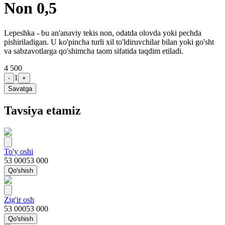
Non 0,5
Lepeshka - bu an'anaviy tekis non, odatda olovda yoki pechda
pishiriladigan. U ko'pincha turli xil to'ldiruvchilar bilan yoki go'sht
va sabzavotlarga qo'shimcha taom sifatida taqdim etiladi.
4 500
1
-
+
Savatga
Tavsiya etamiz
To'y oshi
53 000
53 000
Qo'shish
Zig'ir osh
53 000
53 000
Qo'shish