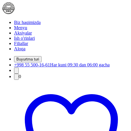
Biz haqimizda
Menyu
Aksiyalar
Ish o'rinlari
Filiallar
Aloqa
Buyurtma turi
+998 55 500-16-61
Har kuni 09:30 dan 06:00 gacha
0