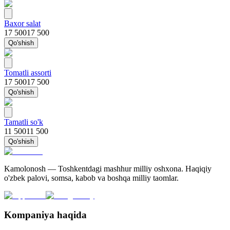
Baxor salat
17 500
17 500
Qo'shish
Tomatli assorti
17 500
17 500
Qo'shish
Tamatli so'k
11 500
11 500
Qo'shish
Kamolonosh — Toshkentdagi mashhur milliy oshxona. Haqiqiy
o'zbek palovi, somsa, kabob va boshqa milliy taomlar.
Kompaniya haqida