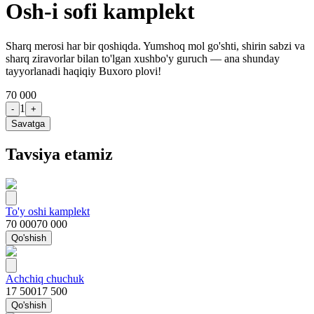
Osh-i sofi kamplekt
Sharq merosi har bir qoshiqda. Yumshoq mol go'shti, shirin sabzi va
sharq ziravorlar bilan to'lgan xushbo'y guruch — ana shunday
tayyorlanadi haqiqiy Buxoro plovi!
70 000
1
-
+
Savatga
Tavsiya etamiz
To'y oshi kamplekt
70 000
70 000
Qo'shish
Achchiq chuchuk
17 500
17 500
Qo'shish