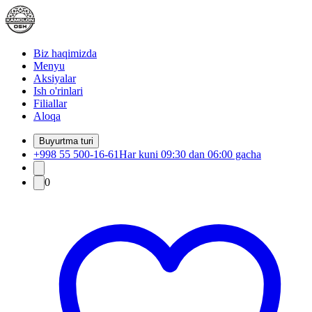
Biz haqimizda
Menyu
Aksiyalar
Ish o'rinlari
Filiallar
Aloqa
Buyurtma turi
+998 55 500-16-61
Har kuni 09:30 dan 06:00 gacha
0