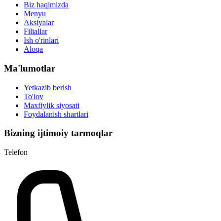
Biz haqimizda
Menyu
Aksiyalar
Filiallar
Ish o'rinlari
Aloqa
Ma'lumotlar
Yetkazib berish
To'lov
Maxfiylik siyosati
Foydalanish shartlari
Bizning ijtimoiy tarmoqlar
Telefon