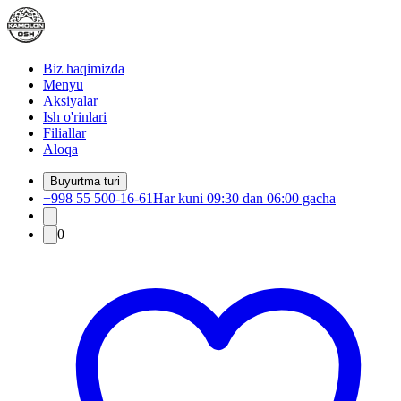
Biz haqimizda
Menyu
Aksiyalar
Ish o'rinlari
Filiallar
Aloqa
Buyurtma turi
+998 55 500-16-61
Har kuni 09:30 dan 06:00 gacha
0