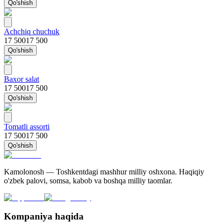
Qo'shish
Achchiq chuchuk
17 500
17 500
Qo'shish
Baxor salat
17 500
17 500
Qo'shish
Tomatli assorti
17 500
17 500
Qo'shish
Kamolonosh — Toshkentdagi mashhur milliy oshxona. Haqiqiy
o'zbek palovi, somsa, kabob va boshqa milliy taomlar.
Kompaniya haqida