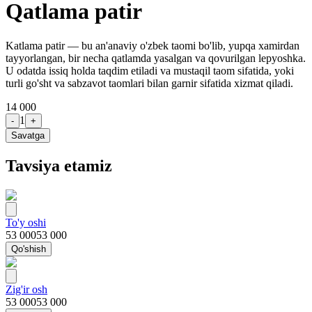
Qatlama patir
Katlama patir — bu an'anaviy o'zbek taomi bo'lib, yupqa xamirdan
tayyorlangan, bir necha qatlamda yasalgan va qovurilgan lepyoshka.
U odatda issiq holda taqdim etiladi va mustaqil taom sifatida, yoki
turli go'sht va sabzavot taomlari bilan garnir sifatida xizmat qiladi.
14 000
1
-
+
Savatga
Tavsiya etamiz
To'y oshi
53 000
53 000
Qo'shish
Zig'ir osh
53 000
53 000