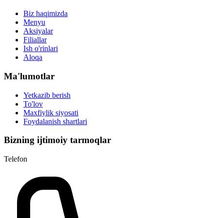
Biz haqimizda
Menyu
Aksiyalar
Filiallar
Ish o'rinlari
Aloqa
Ma'lumotlar
Yetkazib berish
To'lov
Maxfiylik siyosati
Foydalanish shartlari
Bizning ijtimoiy tarmoqlar
Telefon