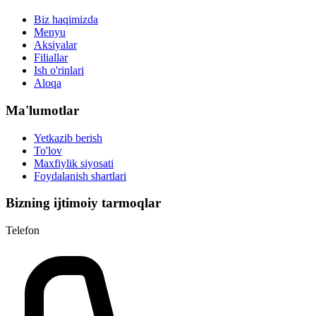
Biz haqimizda
Menyu
Aksiyalar
Filiallar
Ish o'rinlari
Aloqa
Ma'lumotlar
Yetkazib berish
To'lov
Maxfiylik siyosati
Foydalanish shartlari
Bizning ijtimoiy tarmoqlar
Telefon