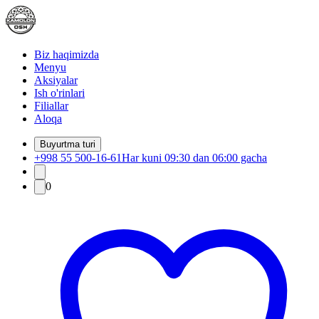
Biz haqimizda
Menyu
Aksiyalar
Ish o'rinlari
Filiallar
Aloqa
Buyurtma turi
+998 55 500-16-61
Har kuni 09:30 dan 06:00 gacha
0