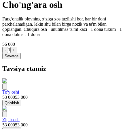
Cho'ng'ara osh
Farg‘onalik plovning o‘ziga xos tuzilishi bor, har bir doni
parchalanadigan, lekin shu bilan birga nozik va ta'm bilan
qoplangan. Chuqura osh - unutilmas ta'm! kazi - 1 dona tuxum - 1
dona dolma - 1 dona
56 000
1
-
+
Savatga
Tavsiya etamiz
To'y oshi
53 000
53 000
Qo'shish
Zig'ir osh
53 000
53 000