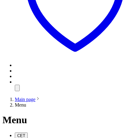
Main page
Menu
Menu
СET