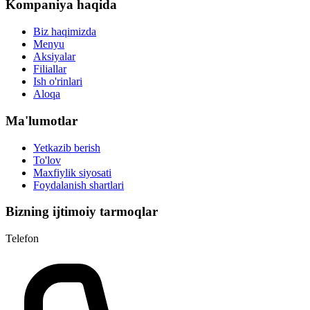
Kompaniya haqida
Biz haqimizda
Menyu
Aksiyalar
Filiallar
Ish o'rinlari
Aloqa
Ma'lumotlar
Yetkazib berish
To'lov
Maxfiylik siyosati
Foydalanish shartlari
Bizning ijtimoiy tarmoqlar
Telefon