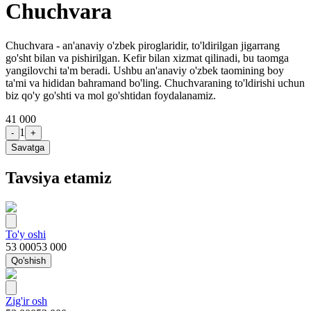
Chuchvara
Chuchvara - an'anaviy o'zbek piroglaridir, to'ldirilgan jigarrang
go'sht bilan va pishirilgan. Kefir bilan xizmat qilinadi, bu taomga
yangilovchi ta'm beradi. Ushbu an'anaviy o'zbek taomining boy
ta'mi va hididan bahramand bo'ling. Chuchvaraning to'ldirishi uchun
biz qo'y go'shti va mol go'shtidan foydalanamiz.
41 000
1
-
+
Savatga
Tavsiya etamiz
To'y oshi
53 000
53 000
Qo'shish
Zig'ir osh