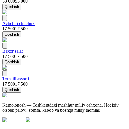
53 000
53 000
Qo'shish
Achchiq chuchuk
17 500
17 500
Qo'shish
Baxor salat
17 500
17 500
Qo'shish
Tomatli assorti
17 500
17 500
Qo'shish
Kamolonosh — Toshkentdagi mashhur milliy oshxona. Haqiqiy
o'zbek palovi, somsa, kabob va boshqa milliy taomlar.