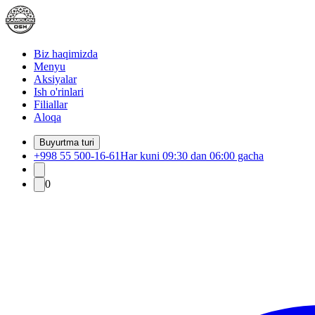
Biz haqimizda
Menyu
Aksiyalar
Ish o'rinlari
Filiallar
Aloqa
Buyurtma turi
+998 55 500-16-61
Har kuni 09:30 dan 06:00 gacha
0