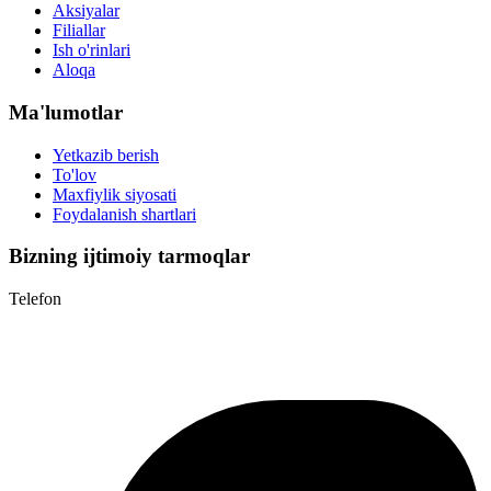
Aksiyalar
Filiallar
Ish o'rinlari
Aloqa
Ma'lumotlar
Yetkazib berish
To'lov
Maxfiylik siyosati
Foydalanish shartlari
Bizning ijtimoiy tarmoqlar
Telefon