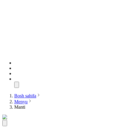
Bosh sahifa
Menyu
Manti