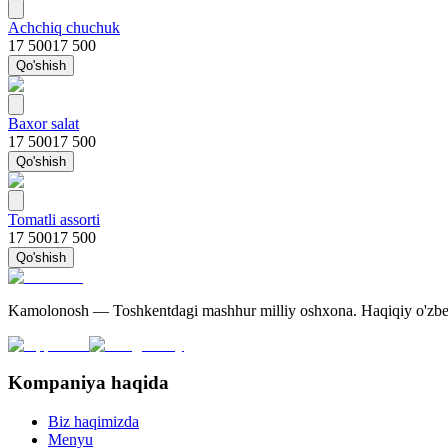
Achchiq chuchuk
17 500
17 500
Qo'shish
Baxor salat
17 500
17 500
Qo'shish
Tomatli assorti
17 500
17 500
Qo'shish
Kamolonosh — Toshkentdagi mashhur milliy oshxona. Haqiqiy o'zbek 
Kompaniya haqida
Biz haqimizda
Menyu