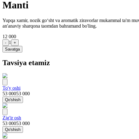
Manti
Yupqa xamir, nozik go‘sht va aromatik ziravorlar mukammal ta'm muvoz
an'anaviy sharqona taomdan bahramand bo'ling.
12 000
1
-
+
Savatga
Tavsiya etamiz
To'y oshi
53 000
53 000
Qo'shish
Zig'ir osh
53 000
53 000
Qo'shish